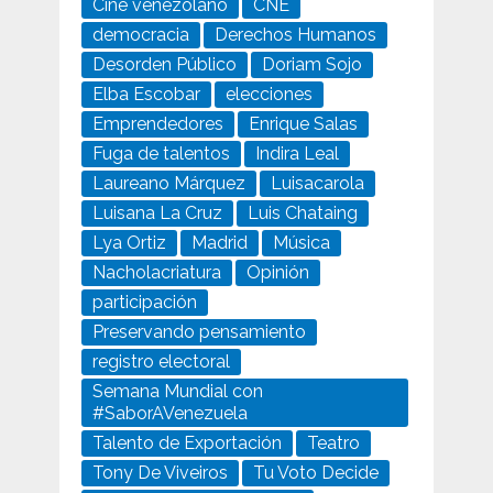
Cine venezolano
CNE
democracia
Derechos Humanos
Desorden Público
Doriam Sojo
Elba Escobar
elecciones
Emprendedores
Enrique Salas
Fuga de talentos
Indira Leal
Laureano Márquez
Luisacarola
Luisana La Cruz
Luis Chataing
Lya Ortiz
Madrid
Música
Nacholacriatura
Opinión
participación
Preservando pensamiento
registro electoral
Semana Mundial con
#SaborAVenezuela
Talento de Exportación
Teatro
Tony De Viveiros
Tu Voto Decide