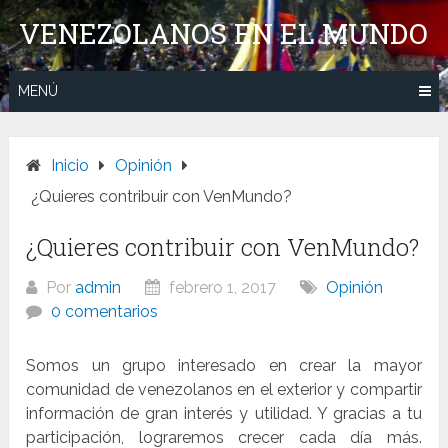
Saltar
VENEZOLANOS EN EL MUNDO
al
contenido
MENÚ
Inicio
Opinión
¿Quieres contribuir con VenMundo?
¿Quieres contribuir con VenMundo?
Por
admin
febrero 1, 2017
Opinión
0 comentarios
Somos un grupo interesado en crear la mayor
comunidad de venezolanos en el exterior y compartir
información de gran interés y utilidad. Y gracias a tu
participación, lograremos crecer cada día más.