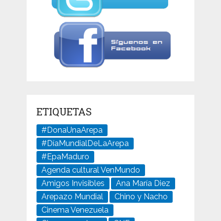
ETIQUETAS
#DonaUnaArepa
#DíaMundialDeLaArepa
#EpaMaduro
Agenda cultural VenMundo
Amigos Invisibles
Ana María Diez
Arepazo Mundial
Chino y Nacho
Cinema Venezuela