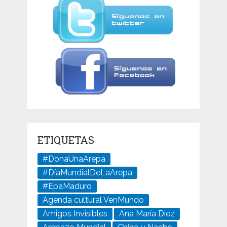
ETIQUETAS
#DonaUnaArepa
#DíaMundialDeLaArepa
#EpaMaduro
Agenda cultural VenMundo
Amigos Invisibles
Ana María Diez