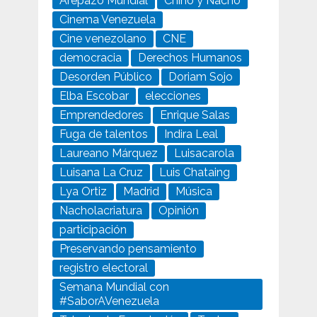
Arepazo Mundial
Chino y Nacho
Cinema Venezuela
Cine venezolano
CNE
democracia
Derechos Humanos
Desorden Público
Doriam Sojo
Elba Escobar
elecciones
Emprendedores
Enrique Salas
Fuga de talentos
Indira Leal
Laureano Márquez
Luisacarola
Luisana La Cruz
Luis Chataing
Lya Ortiz
Madrid
Música
Nacholacriatura
Opinión
participación
Preservando pensamiento
registro electoral
Semana Mundial con
#SaborAVenezuela