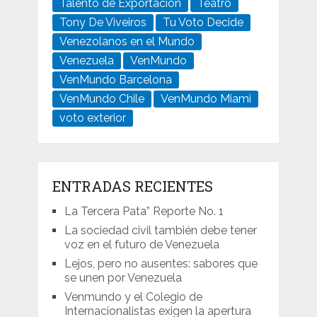
Talento de Exportación
Teatro
Tony De Viveiros
Tu Voto Decide
Venezolanos en el Mundo
Venezuela
VenMundo
VenMundo Barcelona
VenMundo Chile
VenMundo Miami
voto exterior
ENTRADAS RECIENTES
La Tercera Pata” Reporte No. 1
La sociedad civil también debe tener
voz en el futuro de Venezuela
Lejos, pero no ausentes: sabores que
se unen por Venezuela
Venmundo y el Colegio de
Internacionalistas exigen la apertura