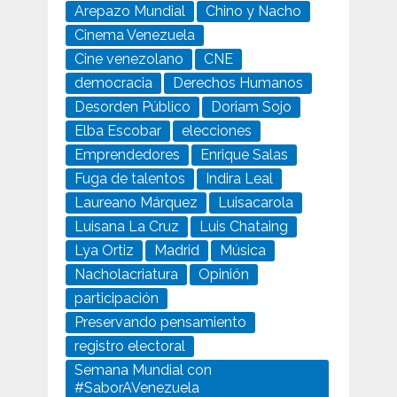
Arepazo Mundial
Chino y Nacho
Cinema Venezuela
Cine venezolano
CNE
democracia
Derechos Humanos
Desorden Público
Doriam Sojo
Elba Escobar
elecciones
Emprendedores
Enrique Salas
Fuga de talentos
Indira Leal
Laureano Márquez
Luisacarola
Luisana La Cruz
Luis Chataing
Lya Ortiz
Madrid
Música
Nacholacriatura
Opinión
participación
Preservando pensamiento
registro electoral
Semana Mundial con
#SaborAVenezuela