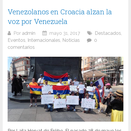
Venezolanos en Croacia alzan la
voz por Venezuela
Por
admin
mayo 31, 2017
Destacados
,
Eventos
,
Internacionales
,
Noticias
0
comentarios
Por Laila Horvat de Fröbe El pasado 28 de mayo los