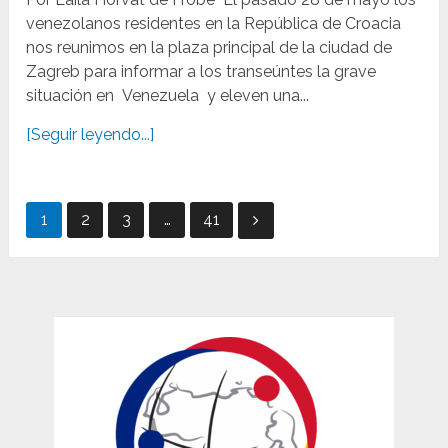
venezolanos residentes en la República de Croacia
nos reunimos en la plaza principal de la ciudad de
Zagreb para informar a los transeúntes la grave
situación en Venezuela y eleven una...
[Seguir leyendo...]
Paginación
1
2
3
…
41
de
entradas