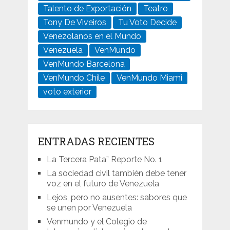
Talento de Exportación
Teatro
Tony De Viveiros
Tu Voto Decide
Venezolanos en el Mundo
Venezuela
VenMundo
VenMundo Barcelona
VenMundo Chile
VenMundo Miami
voto exterior
ENTRADAS RECIENTES
La Tercera Pata” Reporte No. 1
La sociedad civil también debe tener
voz en el futuro de Venezuela
Lejos, pero no ausentes: sabores que
se unen por Venezuela
Venmundo y el Colegio de