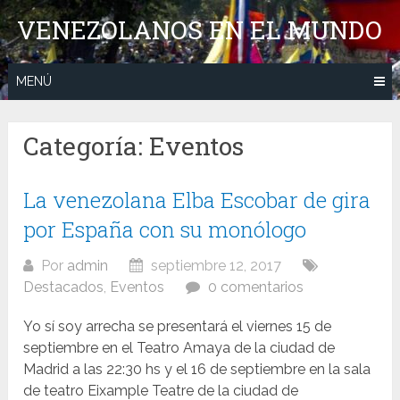
Saltar
VENEZOLANOS EN EL MUNDO
al
contenido
MENÚ
Categoría:
Eventos
La venezolana Elba Escobar de gira
por España con su monólogo
Por
admin
septiembre 12, 2017
Destacados
,
Eventos
0 comentarios
Yo sí soy arrecha se presentará el viernes 15 de
septiembre en el Teatro Amaya de la ciudad de
Madrid a las 22:30 hs y el 16 de septiembre en la sala
de teatro Eixample Teatre de la ciudad de