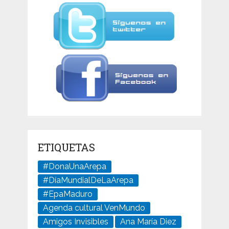
ETIQUETAS
#DonaUnaArepa
#DíaMundialDeLaArepa
#EpaMaduro
Agenda cultural VenMundo
Amigos Invisibles
Ana María Diez