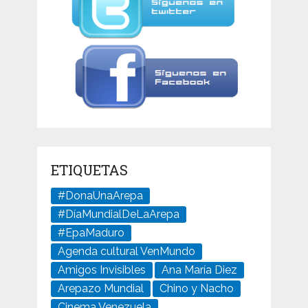
ETIQUETAS
#DonaUnaArepa
#DíaMundialDeLaArepa
#EpaMaduro
Agenda cultural VenMundo
Amigos Invisibles
Ana María Diez
Arepazo Mundial
Chino y Nacho
Cinema Venezuela