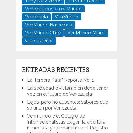
Tony De Viveiros
Tu Voto Decide
Venezolanos en el Mundo
Venezuela
VenMundo
VenMundo Barcelona
VenMundo Chile
VenMundo Miami
voto exterior
ENTRADAS RECIENTES
La Tercera Pata” Reporte No. 1
La sociedad civil también debe tener
voz en el futuro de Venezuela
Lejos, pero no ausentes: sabores que
se unen por Venezuela
Venmundo y el Colegio de
Internacionalistas exigen la apertura
inmediata y permanente del Registro