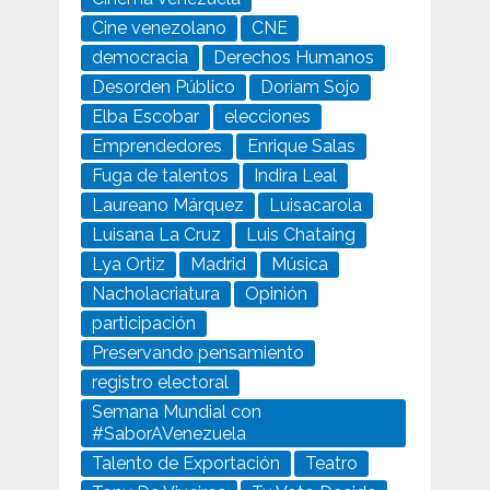
Cine venezolano
CNE
democracia
Derechos Humanos
Desorden Público
Doriam Sojo
Elba Escobar
elecciones
Emprendedores
Enrique Salas
Fuga de talentos
Indira Leal
Laureano Márquez
Luisacarola
Luisana La Cruz
Luis Chataing
Lya Ortiz
Madrid
Música
Nacholacriatura
Opinión
participación
Preservando pensamiento
registro electoral
Semana Mundial con
#SaborAVenezuela
Talento de Exportación
Teatro