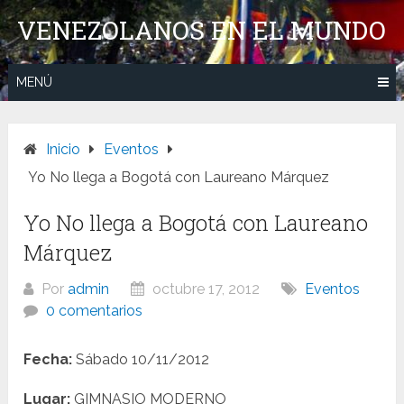
Saltar
VENEZOLANOS EN EL MUNDO
al
contenido
MENÚ
Inicio
Eventos
Yo No llega a Bogotá con Laureano Márquez
Yo No llega a Bogotá con Laureano
Márquez
Por
admin
octubre 17, 2012
Eventos
0 comentarios
Fecha:
Sábado 10/11/2012
Lugar:
GIMNASIO MODERNO