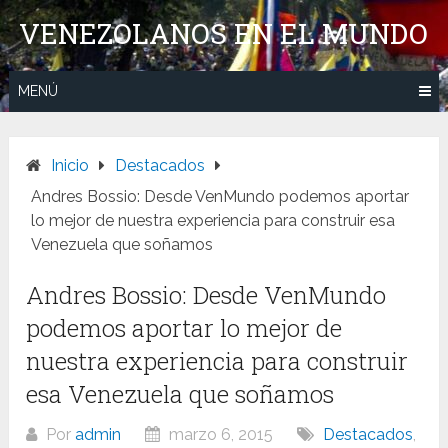
Saltar
VENEZOLANOS EN EL MUNDO
al
contenido
MENÚ
Inicio
Destacados
Andres Bossio: Desde VenMundo podemos aportar
lo mejor de nuestra experiencia para construir esa
Venezuela que soñamos
Andres Bossio: Desde VenMundo
podemos aportar lo mejor de
nuestra experiencia para construir
esa Venezuela que soñamos
Por
admin
marzo 6, 2015
Destacados
,