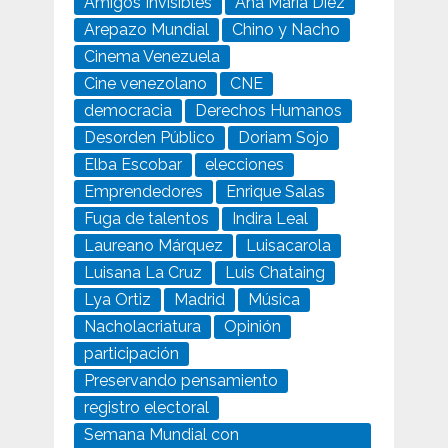
Amigos Invisibles
Ana María Diez
Arepazo Mundial
Chino y Nacho
Cinema Venezuela
Cine venezolano
CNE
democracia
Derechos Humanos
Desorden Público
Doriam Sojo
Elba Escobar
elecciones
Emprendedores
Enrique Salas
Fuga de talentos
Indira Leal
Laureano Márquez
Luisacarola
Luisana La Cruz
Luis Chataing
Lya Ortiz
Madrid
Música
Nacholacriatura
Opinión
participación
Preservando pensamiento
registro electoral
Semana Mundial con