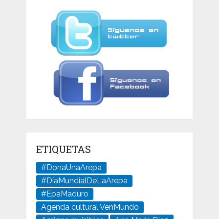
ETIQUETAS
#DonaUnaArepa
#DíaMundialDeLaArepa
#EpaMaduro
Agenda cultural VenMundo