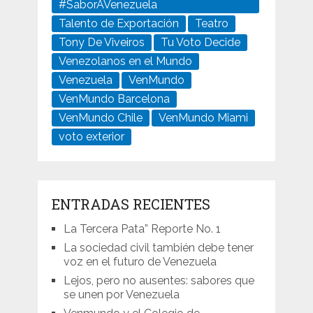
#SaborAVenezuela
Talento de Exportación
Teatro
Tony De Viveiros
Tu Voto Decide
Venezolanos en el Mundo
Venezuela
VenMundo
VenMundo Barcelona
VenMundo Chile
VenMundo Miami
voto exterior
ENTRADAS RECIENTES
La Tercera Pata” Reporte No. 1
La sociedad civil también debe tener
voz en el futuro de Venezuela
Lejos, pero no ausentes: sabores que
se unen por Venezuela