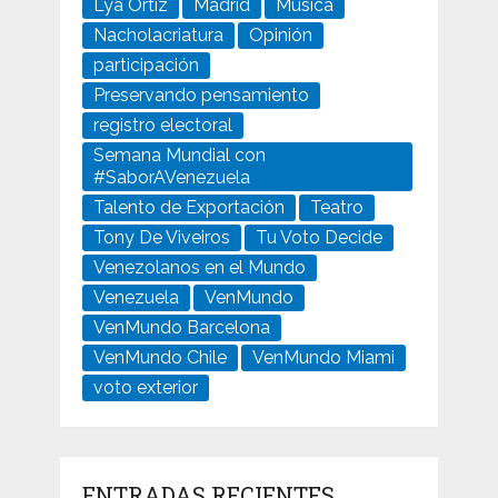
Lya Ortiz
Madrid
Música
Nacholacriatura
Opinión
participación
Preservando pensamiento
registro electoral
Semana Mundial con
#SaborAVenezuela
Talento de Exportación
Teatro
Tony De Viveiros
Tu Voto Decide
Venezolanos en el Mundo
Venezuela
VenMundo
VenMundo Barcelona
VenMundo Chile
VenMundo Miami
voto exterior
ENTRADAS RECIENTES