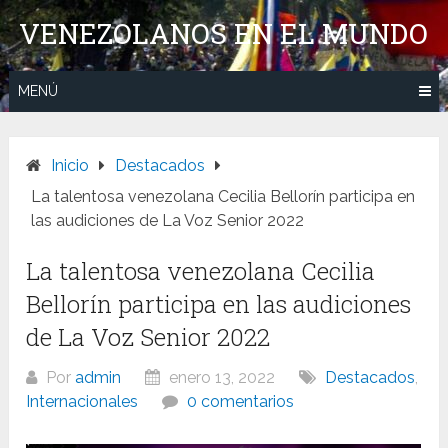
Saltar
VENEZOLANOS EN EL MUNDO
al
contenido
MENÚ
Inicio
Destacados
La talentosa venezolana Cecilia Bellorín participa en
las audiciones de La Voz Senior 2022
La talentosa venezolana Cecilia
Bellorín participa en las audiciones
de La Voz Senior 2022
Por
admin
enero 13, 2022
Destacados
,
Internacionales
0 comentarios