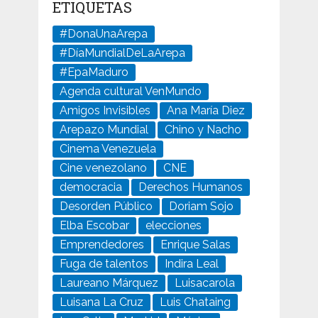
ETIQUETAS
#DonaUnaArepa
#DíaMundialDeLaArepa
#EpaMaduro
Agenda cultural VenMundo
Amigos Invisibles
Ana María Diez
Arepazo Mundial
Chino y Nacho
Cinema Venezuela
Cine venezolano
CNE
democracia
Derechos Humanos
Desorden Público
Doriam Sojo
Elba Escobar
elecciones
Emprendedores
Enrique Salas
Fuga de talentos
Indira Leal
Laureano Márquez
Luisacarola
Luisana La Cruz
Luis Chataing