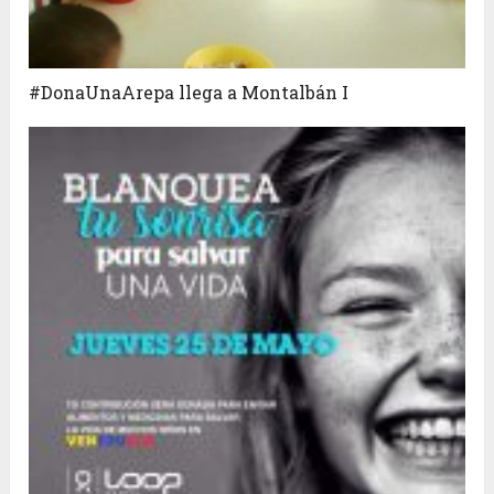
#DonaUnaArepa llega a Montalbán I