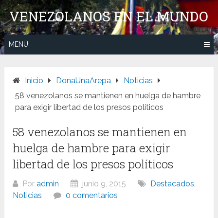
Saltar
VENEZOLANOS EN EL MUNDO
al
contenido
MENÚ
Inicio
DonaUnaArepa
Noticias
58 venezolanos se mantienen en huelga de hambre
para exigir libertad de los presos políticos
58 venezolanos se mantienen en
huelga de hambre para exigir
libertad de los presos políticos
Por
admin
junio 9, 2015
Destacados
,
Noticias
0 comentarios