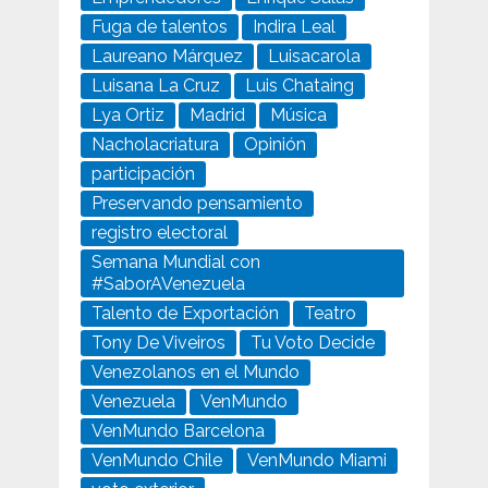
Fuga de talentos
Indira Leal
Laureano Márquez
Luisacarola
Luisana La Cruz
Luis Chataing
Lya Ortiz
Madrid
Música
Nacholacriatura
Opinión
participación
Preservando pensamiento
registro electoral
Semana Mundial con
#SaborAVenezuela
Talento de Exportación
Teatro
Tony De Viveiros
Tu Voto Decide
Venezolanos en el Mundo
Venezuela
VenMundo
VenMundo Barcelona
VenMundo Chile
VenMundo Miami