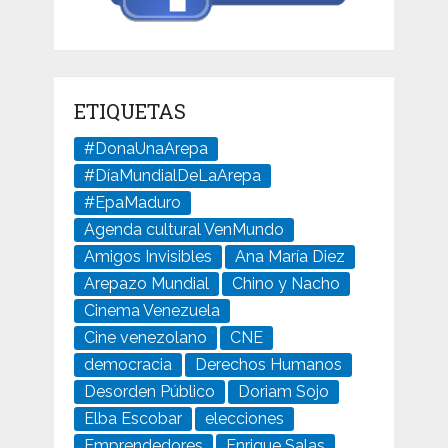
ETIQUETAS
#DonaUnaArepa
#DíaMundialDeLaArepa
#EpaMaduro
Agenda cultural VenMundo
Amigos Invisibles
Ana María Diez
Arepazo Mundial
Chino y Nacho
Cinema Venezuela
Cine venezolano
CNE
democracia
Derechos Humanos
Desorden Público
Doriam Sojo
Elba Escobar
elecciones
Emprendedores
Enrique Salas