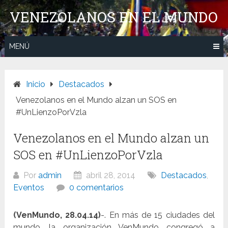
Saltar
VENEZOLANOS EN EL MUNDO
al
contenido
MENÚ
Inicio
Destacados
Venezolanos en el Mundo alzan un SOS en
#UnLienzoPorVzla
Venezolanos en el Mundo alzan un
SOS en #UnLienzoPorVzla
Por
admin
abril 28, 2014
Destacados
,
Eventos
0 comentarios
(VenMundo, 28.04.14)
-. En más de 15 ciudades del
mundo, la organización VenMundo congregó a