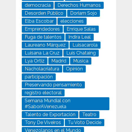
democracia
Derechos Humanos
Desorden Público
Doriam Sojo
Elba Escobar
elecciones
Emprendedores
Enrique Salas
Fuga de talentos
Indira Leal
Laureano Márquez
Luisacarola
Luisana La Cruz
Luis Chataing
Lya Ortiz
Madrid
Música
Nacholacriatura
Opinión
participación
Preservando pensamiento
registro electoral
Semana Mundial con
#SaborAVenezuela
Talento de Exportación
Teatro
Tony De Viveiros
Tu Voto Decide
Venezolanos en el Mundo