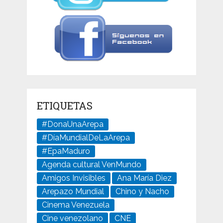
ETIQUETAS
#DonaUnaArepa
#DíaMundialDeLaArepa
#EpaMaduro
Agenda cultural VenMundo
Amigos Invisibles
Ana María Diez
Arepazo Mundial
Chino y Nacho
Cinema Venezuela
Cine venezolano
CNE