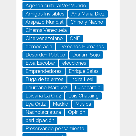
Agenda cultural VenMundo
Amigos Invisibles
Ana María Diez
Arepazo Mundial
Chino y Nacho
Cinema Venezuela
Cine venezolano
CNE
democracia
Derechos Humanos
Desorden Público
Doriam Sojo
Elba Escobar
elecciones
Emprendedores
Enrique Salas
Fuga de talentos
Indira Leal
Laureano Márquez
Luisacarola
Luisana La Cruz
Luis Chataing
Lya Ortiz
Madrid
Música
Nacholacriatura
Opinión
participación
Preservando pensamiento