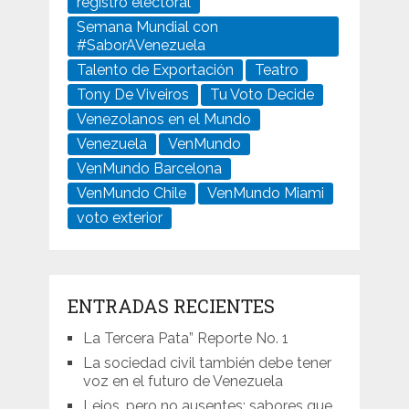
registro electoral
Semana Mundial con
#SaborAVenezuela
Talento de Exportación
Teatro
Tony De Viveiros
Tu Voto Decide
Venezolanos en el Mundo
Venezuela
VenMundo
VenMundo Barcelona
VenMundo Chile
VenMundo Miami
voto exterior
ENTRADAS RECIENTES
La Tercera Pata” Reporte No. 1
La sociedad civil también debe tener
voz en el futuro de Venezuela
Lejos, pero no ausentes: sabores que