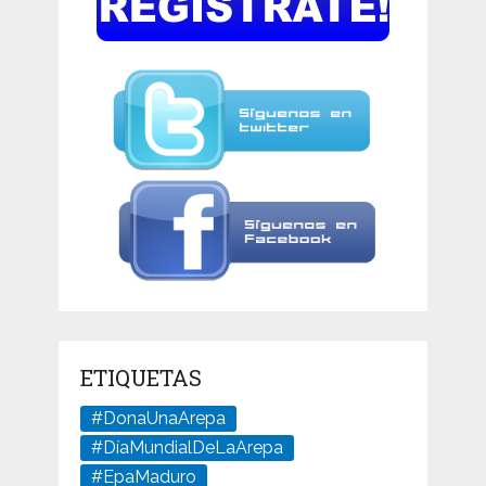
ETIQUETAS
#DonaUnaArepa
#DíaMundialDeLaArepa
#EpaMaduro