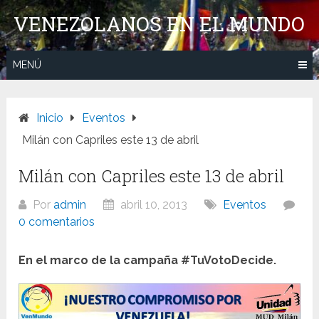
Saltar
VENEZOLANOS EN EL MUNDO
al
contenido
MENÚ
Inicio
Eventos
Milán con Capriles este 13 de abril
Milán con Capriles este 13 de abril
Por
admin
abril 10, 2013
Eventos
0 comentarios
En el marco de la campaña #TuVotoDecide.