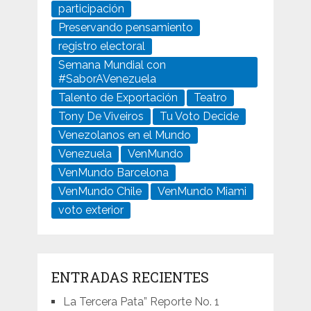
participación
Preservando pensamiento
registro electoral
Semana Mundial con
#SaborAVenezuela
Talento de Exportación
Teatro
Tony De Viveiros
Tu Voto Decide
Venezolanos en el Mundo
Venezuela
VenMundo
VenMundo Barcelona
VenMundo Chile
VenMundo Miami
voto exterior
ENTRADAS RECIENTES
La Tercera Pata” Reporte No. 1