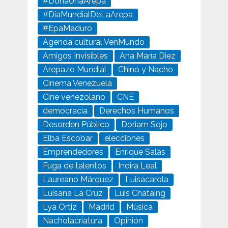
#DonaUnaArepa
#DíaMundialDeLaArepa
#EpaMaduro
Agenda cultural VenMundo
Amigos Invisibles
Ana María Diez
Arepazo Mundial
Chino y Nacho
Cinema Venezuela
Cine venezolano
CNE
democracia
Derechos Humanos
Desorden Público
Doriam Sojo
Elba Escobar
elecciones
Emprendedores
Enrique Salas
Fuga de talentos
Indira Leal
Laureano Márquez
Luisacarola
Luisana La Cruz
Luis Chataing
Lya Ortiz
Madrid
Música
Nacholacriatura
Opinión