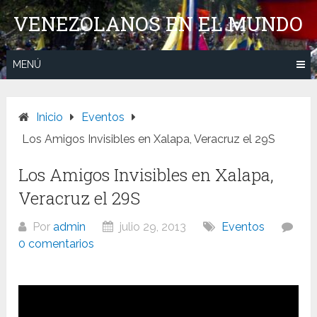
Saltar
VENEZOLANOS EN EL MUNDO
al
contenido
MENÚ
Inicio
Eventos
Los Amigos Invisibles en Xalapa, Veracruz el 29S
Los Amigos Invisibles en Xalapa,
Veracruz el 29S
Por
admin
julio 29, 2013
Eventos
0 comentarios