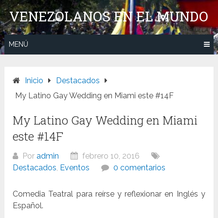
Saltar
VENEZOLANOS EN EL MUNDO
al
contenido
MENÚ
Inicio
Destacados
My Latino Gay Wedding en Miami este #14F
My Latino Gay Wedding en Miami
este #14F
Por
admin
febrero 10, 2016
Destacados
,
Eventos
0 comentarios
Comedia Teatral para reírse y reflexionar en Inglés y
Español.