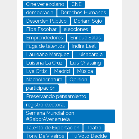
Cine venezolano
CNE
democracia
Derechos Humanos
Desorden Público
Doriam Sojo
Elba Escobar
elecciones
Emprendedores
Enrique Salas
Fuga de talentos
Indira Leal
Laureano Márquez
Luisacarola
Luisana La Cruz
Luis Chataing
Lya Ortiz
Madrid
Música
Nacholacriatura
Opinión
participación
Preservando pensamiento
registro electoral
Semana Mundial con
#SaborAVenezuela
Talento de Exportación
Teatro
Tony De Viveiros
Tu Voto Decide