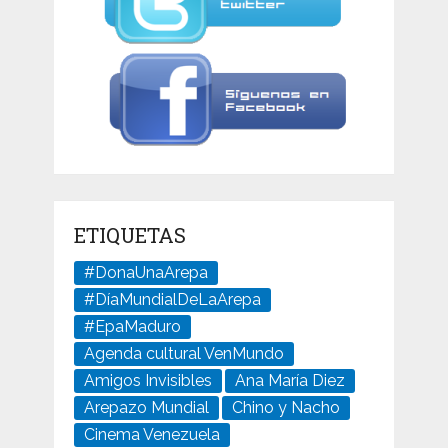
ETIQUETAS
#DonaUnaArepa
#DíaMundialDeLaArepa
#EpaMaduro
Agenda cultural VenMundo
Amigos Invisibles
Ana María Diez
Arepazo Mundial
Chino y Nacho
Cinema Venezuela