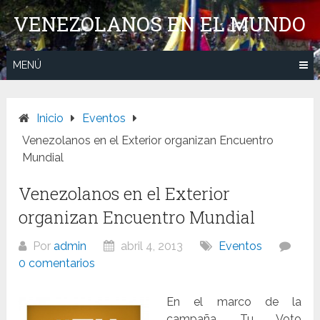
Saltar
VENEZOLANOS EN EL MUNDO
al
contenido
MENÚ
Inicio
Eventos
Venezolanos en el Exterior organizan Encuentro
Mundial
Venezolanos en el Exterior
organizan Encuentro Mundial
Por
admin
abril 4, 2013
Eventos
0 comentarios
En el marco de la
campaña Tu Voto