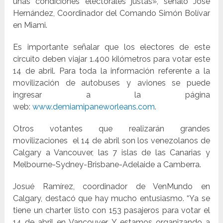
unas condiciones electorales justas», señaló José
Hernández, Coordinador del Comando Simón Bolívar
en Miami.
Es importante señalar que los electores de este
circuito deben viajar 1.400 kilómetros para votar este
14 de abril. Para toda la información referente a la
movilización de autobuses y aviones se puede
ingresar a la página
web:
www.demiamipaneworleans.com
.
Otros votantes que realizarán grandes
movilizaciones el 14 de abril son los venezolanos de
Calgary a Vancouver, las 7 islas de las Canarias y
Melbourne-Sydney-Brisbane-
Adelaide a Camberra.
Josué Ramírez, coordinador de VenMundo en
Calgary, destacó que hay mucho entusiasmo. “Ya se
tiene un charter listo con 153 pasajeros para votar el
14 de abril en Vancouver. Y estamos organizando a