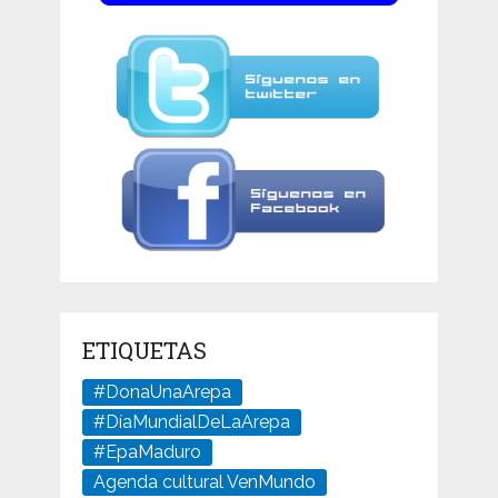
ETIQUETAS
#DonaUnaArepa
#DíaMundialDeLaArepa
#EpaMaduro
Agenda cultural VenMundo