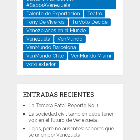
#SaborAVenezuela
Talento de Exportación
Teatro
Tony De Viveiros
Tu Voto Decide
Venezolanos en el Mundo
Venezuela
VenMundo
VenMundo Barcelona
VenMundo Chile
VenMundo Miami
voto exterior
ENTRADAS RECIENTES
La Tercera Pata” Reporte No. 1
La sociedad civil también debe tener
voz en el futuro de Venezuela
Lejos, pero no ausentes: sabores que
se unen por Venezuela