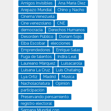
Amigos Invisibles
Ana María Diez
Arepazo Mundial
Chino y Nacho
Cinema Venezuela
Cine venezolano
CNE
democracia
Derechos Humanos
Desorden Público
Doriam Sojo
Elba Escobar
elecciones
Emprendedores
Enrique Salas
Fuga de talentos
Indira Leal
Laureano Márquez
Luisacarola
Luisana La Cruz
Luis Chataing
Lya Ortiz
Madrid
Música
Nacholacriatura
Opinión
participación
Preservando pensamiento
registro electoral
Semana Mundial con