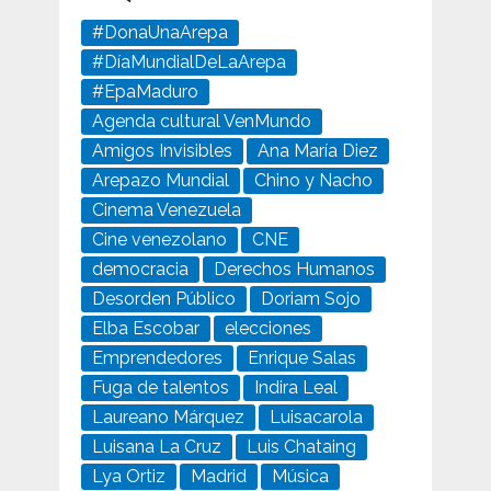
#DonaUnaArepa
#DíaMundialDeLaArepa
#EpaMaduro
Agenda cultural VenMundo
Amigos Invisibles
Ana María Diez
Arepazo Mundial
Chino y Nacho
Cinema Venezuela
Cine venezolano
CNE
democracia
Derechos Humanos
Desorden Público
Doriam Sojo
Elba Escobar
elecciones
Emprendedores
Enrique Salas
Fuga de talentos
Indira Leal
Laureano Márquez
Luisacarola
Luisana La Cruz
Luis Chataing
Lya Ortiz
Madrid
Música