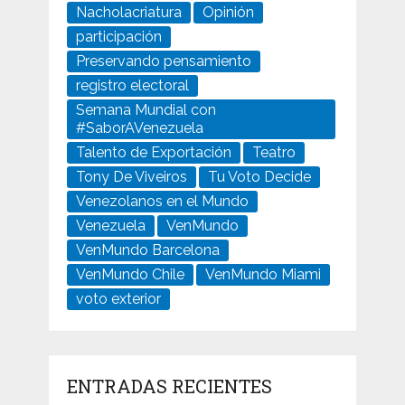
Nacholacriatura
Opinión
participación
Preservando pensamiento
registro electoral
Semana Mundial con
#SaborAVenezuela
Talento de Exportación
Teatro
Tony De Viveiros
Tu Voto Decide
Venezolanos en el Mundo
Venezuela
VenMundo
VenMundo Barcelona
VenMundo Chile
VenMundo Miami
voto exterior
ENTRADAS RECIENTES