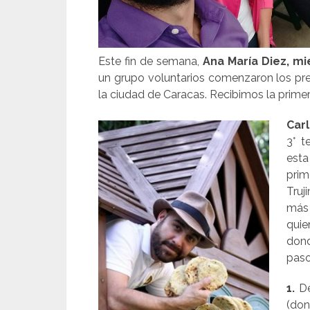
Este fin de semana,
Ana María Diez, m
un grupo voluntarios comenzaron los pre
la ciudad de Caracas. Recibimos la prime
Car
3° t
esta
pri
Truj
más 
quie
dond
paso
1.
De
(do