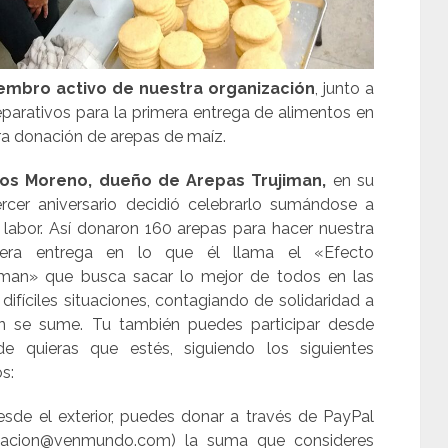
iembro activo de nuestra organización
, junto a
parativos para la primera entrega de alimentos en
ra donación de arepas de maíz.
los Moreno, dueño de Arepas Trujiman,
en su
ercer aniversario decidió celebrarlo sumándose a
 labor. Así donaron 160 arepas para hacer nuestra
mera entrega en lo que él llama el «Efecto
iman» que busca sacar lo mejor de todos en las
difíciles situaciones, contagiando de solidaridad a
n se sume. Tu también puedes participar desde
e quieras que estés, siguiendo los siguientes
s:
sde el exterior, puedes donar a través de PayPal
nacion@venmundo.com) la suma que consideres