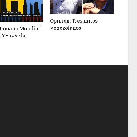
Opinión: Tres mitos
venezolanos
Humana Mundial
iaYPazVzla