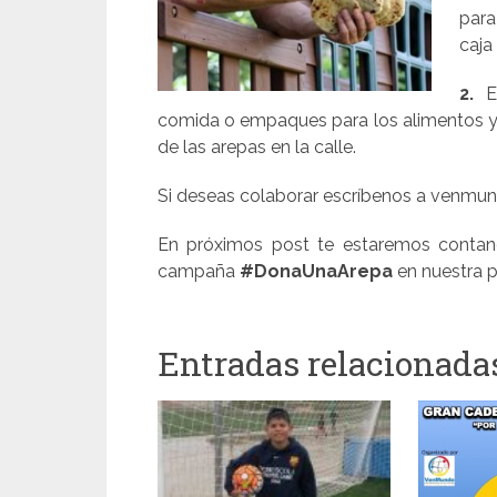
para
caja
2.
En
comida o empaques para los alimentos y h
de las arepas en la calle.
Si deseas colaborar escríbenos a venm
En próximos post te estaremos contando
campaña
#DonaUnaArepa
en nuestra 
Entradas relacionada