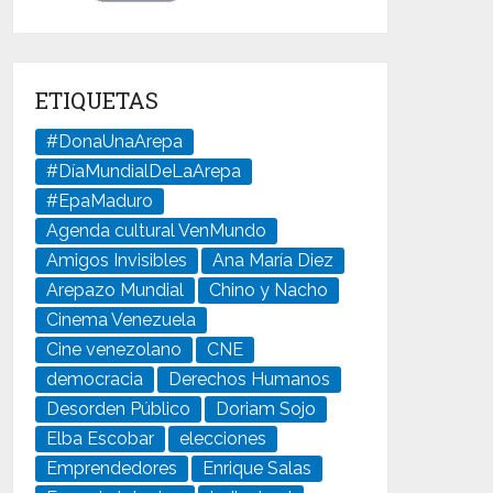
ETIQUETAS
#DonaUnaArepa
#DíaMundialDeLaArepa
#EpaMaduro
Agenda cultural VenMundo
Amigos Invisibles
Ana María Diez
Arepazo Mundial
Chino y Nacho
Cinema Venezuela
Cine venezolano
CNE
democracia
Derechos Humanos
Desorden Público
Doriam Sojo
Elba Escobar
elecciones
Emprendedores
Enrique Salas