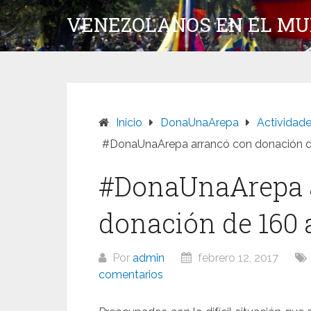
Saltar
VENEZOLANOS EN EL M
al
contenido
Inicio
DonaUnaArepa
Actividad
#DonaUnaArepa arrancó con donación d
#DonaUnaArepa 
donación de 160 
Por
admin
febrero 12, 2017
comentarios