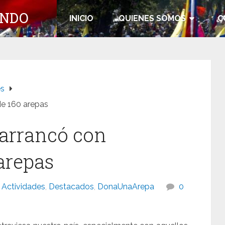
UNDO
INICIO
QUIENES SOMOS
C
es
e 160 arepas
arrancó con
arepas
Actividades
,
Destacados
,
DonaUnaArepa
0