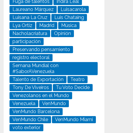
Fuga de talentos
Indira Leal
Laureano Márquez
Luisacarola
Luisana La Cruz
Luis Chataing
Lya Ortiz
Madrid
Música
Nacholacriatura
Opinión
participación
Preservando pensamiento
registro electoral
Semana Mundial con
#SaborAVenezuela
Talento de Exportación
Teatro
Tony De Viveiros
Tu Voto Decide
Venezolanos en el Mundo
Venezuela
VenMundo
VenMundo Barcelona
VenMundo Chile
VenMundo Miami
voto exterior