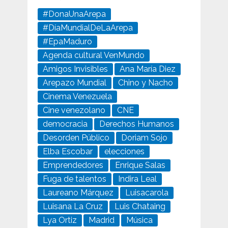
#DonaUnaArepa
#DíaMundialDeLaArepa
#EpaMaduro
Agenda cultural VenMundo
Amigos Invisibles
Ana María Diez
Arepazo Mundial
Chino y Nacho
Cinema Venezuela
Cine venezolano
CNE
democracia
Derechos Humanos
Desorden Público
Doriam Sojo
Elba Escobar
elecciones
Emprendedores
Enrique Salas
Fuga de talentos
Indira Leal
Laureano Márquez
Luisacarola
Luisana La Cruz
Luis Chataing
Lya Ortiz
Madrid
Música