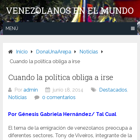
Saltar
VENEZOLANOS EN EL MUNDO
al
contenido
MENÚ
Inicio
DonaUnaArepa
Noticias
Cuando la política obliga a irse
Cuando la política obliga a irse
Por
admin
junio 18, 2014
Destacados
,
Noticias
0 comentarios
Por Génesis Gabriela Hernández/
Tal Cual
El tema de la emigración de venezolanos preocupa a
diferentes sectores. Tony de Viveiros, integrante de la