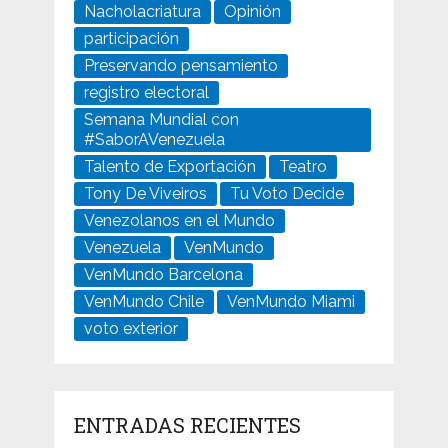
Nacholacriatura
Opinión
participación
Preservando pensamiento
registro electoral
Semana Mundial con
#SaborAVenezuela
Talento de Exportación
Teatro
Tony De Viveiros
Tu Voto Decide
Venezolanos en el Mundo
Venezuela
VenMundo
VenMundo Barcelona
VenMundo Chile
VenMundo Miami
voto exterior
ENTRADAS RECIENTES