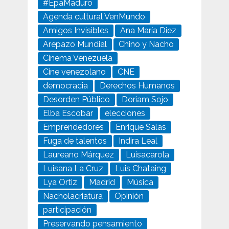
#EpaMaduro
Agenda cultural VenMundo
Amigos Invisibles
Ana María Diez
Arepazo Mundial
Chino y Nacho
Cinema Venezuela
Cine venezolano
CNE
democracia
Derechos Humanos
Desorden Público
Doriam Sojo
Elba Escobar
elecciones
Emprendedores
Enrique Salas
Fuga de talentos
Indira Leal
Laureano Márquez
Luisacarola
Luisana La Cruz
Luis Chataing
Lya Ortiz
Madrid
Música
Nacholacriatura
Opinión
participación
Preservando pensamiento