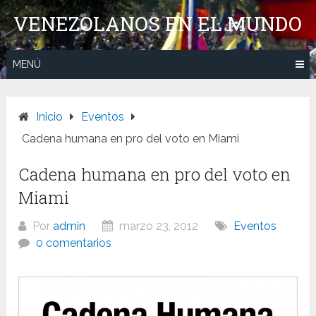
Saltar
VENEZOLANOS EN EL MUNDO
al
contenido
MENÚ
Inicio
Eventos
Cadena humana en pro del voto en Miami
Cadena humana en pro del voto en
Miami
Por
admin
marzo 23, 2012
Eventos
0 comentarios