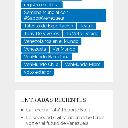
registro electoral
Semana Mundial con
#SaborAVenezuela
Talento de Exportación
Teatro
Tony De Viveiros
Tu Voto Decide
Venezolanos en el Mundo
Venezuela
VenMundo
VenMundo Barcelona
VenMundo Chile
VenMundo Miami
voto exterior
ENTRADAS RECIENTES
La Tercera Pata” Reporte No. 1
La sociedad civil también debe tener
voz en el futuro de Venezuela