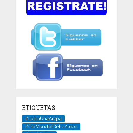
ETIQUETAS
#DonaUnaArepa
#DíaMundialDeLaArepa