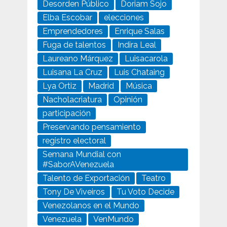
Desorden Público
Doriam Sojo
Elba Escobar
elecciones
Emprendedores
Enrique Salas
Fuga de talentos
Indira Leal
Laureano Márquez
Luisacarola
Luisana La Cruz
Luis Chataing
Lya Ortiz
Madrid
Música
Nacholacriatura
Opinión
participación
Preservando pensamiento
registro electoral
Semana Mundial con
#SaborAVenezuela
Talento de Exportación
Teatro
Tony De Viveiros
Tu Voto Decide
Venezolanos en el Mundo
Venezuela
VenMundo