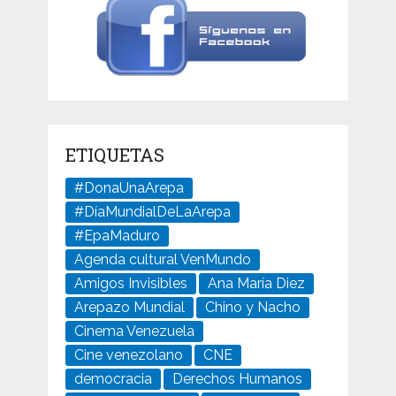
ETIQUETAS
#DonaUnaArepa
#DíaMundialDeLaArepa
#EpaMaduro
Agenda cultural VenMundo
Amigos Invisibles
Ana María Diez
Arepazo Mundial
Chino y Nacho
Cinema Venezuela
Cine venezolano
CNE
democracia
Derechos Humanos