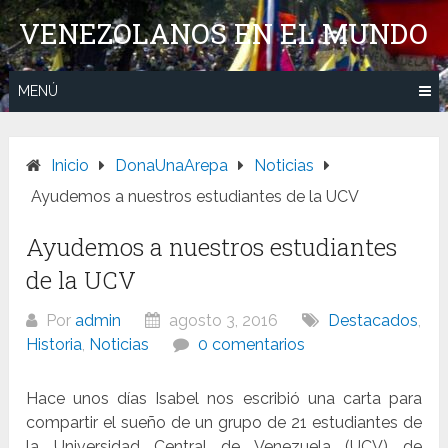
Saltar
VENEZOLANOS EN EL MUNDO
al
contenido
MENÚ
Inicio
DonaUnaArepa
Noticias
Ayudemos a nuestros estudiantes de la UCV
Ayudemos a nuestros estudiantes
de la UCV
Por
admin
agosto 3, 2016
Destacados
,
Historia
,
Noticias
0 comentarios
Hace unos días Isabel nos escribió una carta para
compartir el sueño de un grupo de 21 estudiantes de
la Universidad Central de Venezuela (UCV) de