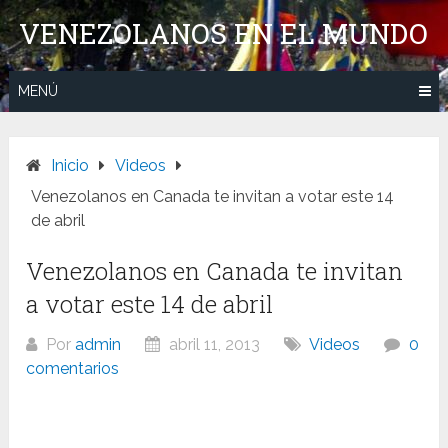
Saltar
VENEZOLANOS EN EL MUNDO
al
contenido
MENÚ
Inicio
Videos
Venezolanos en Canada te invitan a votar este 14
de abril
Venezolanos en Canada te invitan
a votar este 14 de abril
Por
admin
abril 11, 2013
Videos
0
comentarios