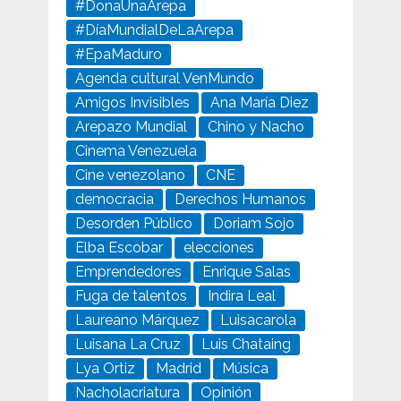
#DonaUnaArepa
#DíaMundialDeLaArepa
#EpaMaduro
Agenda cultural VenMundo
Amigos Invisibles
Ana María Diez
Arepazo Mundial
Chino y Nacho
Cinema Venezuela
Cine venezolano
CNE
democracia
Derechos Humanos
Desorden Público
Doriam Sojo
Elba Escobar
elecciones
Emprendedores
Enrique Salas
Fuga de talentos
Indira Leal
Laureano Márquez
Luisacarola
Luisana La Cruz
Luis Chataing
Lya Ortiz
Madrid
Música
Nacholacriatura
Opinión