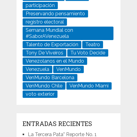
participación
Preservando pensamiento
registro electoral
Semana Mundial con
#SaborAVenezuela
Talento de Exportación
Teatro
Tony De Viveiros
Tu Voto Decide
Venezolanos en el Mundo
Venezuela
VenMundo
VenMundo Barcelona
VenMundo Chile
VenMundo Miami
voto exterior
ENTRADAS RECIENTES
La Tercera Pata” Reporte No. 1