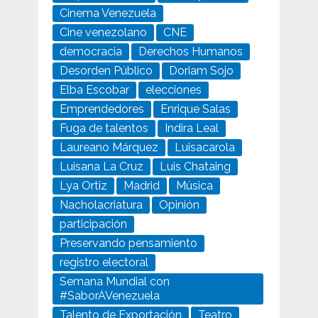
Cinema Venezuela
Cine venezolano
CNE
democracia
Derechos Humanos
Desorden Público
Doriam Sojo
Elba Escobar
elecciones
Emprendedores
Enrique Salas
Fuga de talentos
Indira Leal
Laureano Márquez
Luisacarola
Luisana La Cruz
Luis Chataing
Lya Ortiz
Madrid
Música
Nacholacriatura
Opinión
participación
Preservando pensamiento
registro electoral
Semana Mundial con
#SaborAVenezuela
Talento de Exportación
Teatro