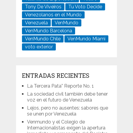
Tony De Viveiros
Tu Voto Decide
Venezolanos en el Mundo
Venezuela
VenMundo
VenMundo Barcelona
VenMundo Chile
VenMundo Miami
voto exterior
ENTRADAS RECIENTES
La Tercera Pata” Reporte No. 1
La sociedad civil también debe tener
voz en el futuro de Venezuela
Lejos, pero no ausentes: sabores que
se unen por Venezuela
Venmundo y el Colegio de
Internacionalistas exigen la apertura