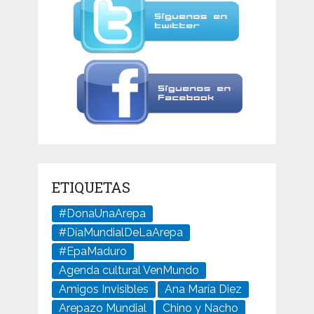
ETIQUETAS
#DonaUnaArepa
#DíaMundialDeLaArepa
#EpaMaduro
Agenda cultural VenMundo
Amigos Invisibles
Ana María Diez
Arepazo Mundial
Chino y Nacho