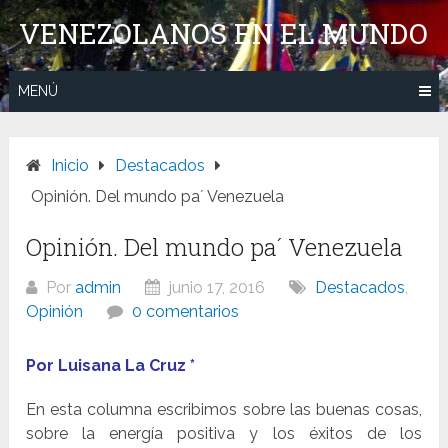
Saltar
VENEZOLANOS EN EL MUNDO
al
contenido
MENÚ
Inicio
Destacados
Opinión. Del mundo pa´ Venezuela
Opinión. Del mundo pa´ Venezuela
Por
admin
junio 17, 2016
Destacados
,
Opinión
0 comentarios
Por Luisana La Cruz *
En esta columna escribimos sobre las buenas cosas,
sobre la energía positiva y los éxitos de los