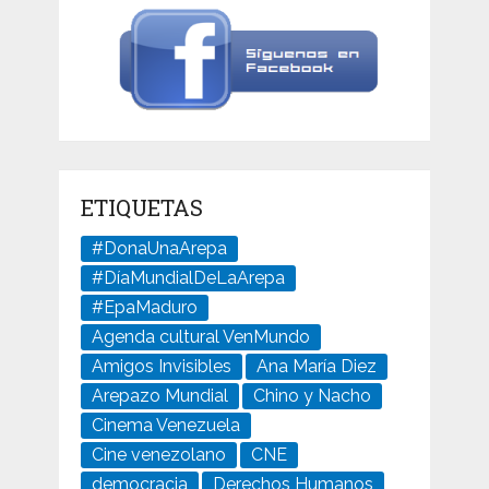
ETIQUETAS
#DonaUnaArepa
#DíaMundialDeLaArepa
#EpaMaduro
Agenda cultural VenMundo
Amigos Invisibles
Ana María Diez
Arepazo Mundial
Chino y Nacho
Cinema Venezuela
Cine venezolano
CNE
democracia
Derechos Humanos