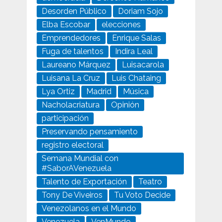
Desorden Público
Doriam Sojo
Elba Escobar
elecciones
Emprendedores
Enrique Salas
Fuga de talentos
Indira Leal
Laureano Márquez
Luisacarola
Luisana La Cruz
Luis Chataing
Lya Ortiz
Madrid
Música
Nacholacriatura
Opinión
participación
Preservando pensamiento
registro electoral
Semana Mundial con
#SaborAVenezuela
Talento de Exportación
Teatro
Tony De Viveiros
Tu Voto Decide
Venezolanos en el Mundo
Venezuela
VenMundo