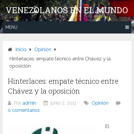
Saltar
VENEZOLANOS EN EL MUNDO
al
contenido
MENÚ
Inicio
Opinión
Hinterlaces: empate técnico entre Chávez y la
oposición
Hinterlaces: empate técnico entre
Chávez y la oposición
Por
admin
junio 2, 2011
Opinión
0 comentarios
El