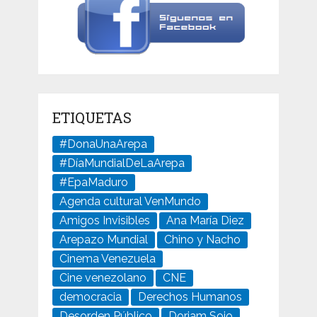
ETIQUETAS
#DonaUnaArepa
#DíaMundialDeLaArepa
#EpaMaduro
Agenda cultural VenMundo
Amigos Invisibles
Ana María Diez
Arepazo Mundial
Chino y Nacho
Cinema Venezuela
Cine venezolano
CNE
democracia
Derechos Humanos
Desorden Público
Doriam Sojo