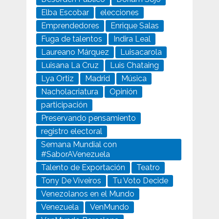
Elba Escobar
elecciones
Emprendedores
Enrique Salas
Fuga de talentos
Indira Leal
Laureano Márquez
Luisacarola
Luisana La Cruz
Luis Chataing
Lya Ortiz
Madrid
Música
Nacholacriatura
Opinión
participación
Preservando pensamiento
registro electoral
Semana Mundial con
#SaborAVenezuela
Talento de Exportación
Teatro
Tony De Viveiros
Tu Voto Decide
Venezolanos en el Mundo
Venezuela
VenMundo