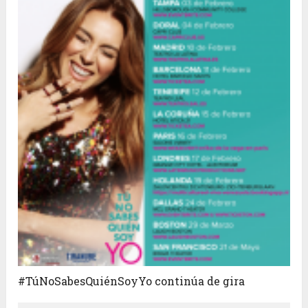
#TúNoSabesQuiénSoyYo continúa de gira