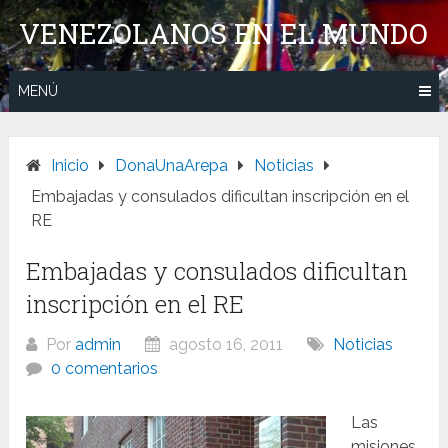
Saltar
VENEZOLANOS EN EL MUNDO
al
contenido
MENÚ
Inicio
DonaUnaArepa
Noticias
Embajadas y consulados dificultan inscripción en el
RE
Embajadas y consulados dificultan
inscripción en el RE
Por
admin
agosto 16, 2011
Noticias
0 comentarios
Las
misiones