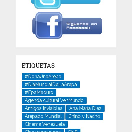
ETIQUETAS
#DonaUnaArepa
#DíaMundialDeLaArepa
#EpaMaduro
Agenda cultural VenMundo
Amigos Invisibles
Ana María Diez
Arepazo Mundial
Chino y Nacho
Cinema Venezuela