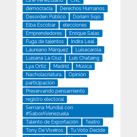
Cine venezolano
CNE
democracia
Derechos Humanos
Desorden Público
Doriam Sojo
Elba Escobar
elecciones
Emprendedores
Enrique Salas
Fuga de talentos
Indira Leal
Laureano Márquez
Luisacarola
Luisana La Cruz
Luis Chataing
Lya Ortiz
Madrid
Música
Nacholacriatura
Opinión
participación
Preservando pensamiento
registro electoral
Semana Mundial con
#SaborAVenezuela
Talento de Exportación
Teatro
Tony De Viveiros
Tu Voto Decide