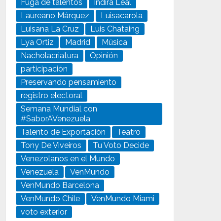
Fuga de talentos
Indira Leal
Laureano Márquez
Luisacarola
Luisana La Cruz
Luis Chataing
Lya Ortiz
Madrid
Música
Nacholacriatura
Opinión
participación
Preservando pensamiento
registro electoral
Semana Mundial con
#SaborAVenezuela
Talento de Exportación
Teatro
Tony De Viveiros
Tu Voto Decide
Venezolanos en el Mundo
Venezuela
VenMundo
VenMundo Barcelona
VenMundo Chile
VenMundo Miami
voto exterior