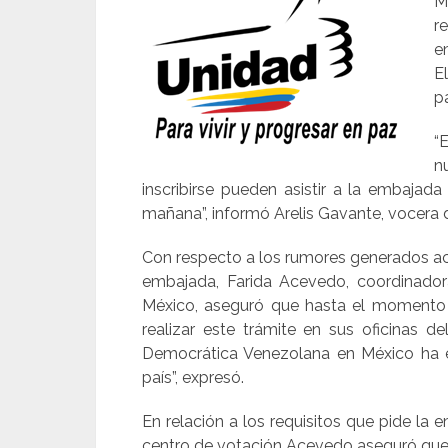
M
r
e
E
p
“
n
inscribirse pueden asistir a la embajada
mañana”, informó Arelis Gavante, vocera
Con respecto a los rumores generados acer
embajada, Farida Acevedo, coordinadora
México, aseguró que hasta el momento 
realizar este trámite en sus oficinas d
Democrática Venezolana en México ha ex
país”, expresó.
En relación a los requisitos que pide la 
centro de votación Acevedo aseguró que s