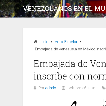
Saltar
VENEZOLANOS EN EL M
al
contenido
Inicio
Voto Exterior
Embajada de Venezuela en México inscri
Embajada de Ven
inscribe con nor
Por
admin
octubre 26, 2011
L