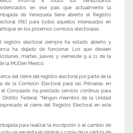
éxico informa a todos los venezolanos
esidenciados en ese país que actualmente la
mbajada de Venezuela tiene abierto el Registro
lectoral (RE) para todos aquellos interesados en
articipar en los próximos comicios electorales.
El registro electoral siempre ha estado abierto y
unca ha dejado de funcionar. Los que deseen
 loslunes, martes, jueves y viernesde 9 a 11 de la
 de la MUDen México.
ca del cierre del registro electoral por parte de la
 de la Comisión Electoral para las Primarias en
el Consulado ha prestado servicio continuo para
el Distrito Federal. “Ningún miembro de la Unidad
presado el cierre del Registro Electoral en este
embajada para realizar la inscripción o el cambio de
olo se necesita el original y copia de la cédula de