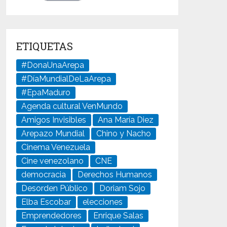
ETIQUETAS
#DonaUnaArepa
#DíaMundialDeLaArepa
#EpaMaduro
Agenda cultural VenMundo
Amigos Invisibles
Ana María Diez
Arepazo Mundial
Chino y Nacho
Cinema Venezuela
Cine venezolano
CNE
democracia
Derechos Humanos
Desorden Público
Doriam Sojo
Elba Escobar
elecciones
Emprendedores
Enrique Salas