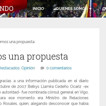
UNDO
INICIO
QUIENES SOMOS
C
nemos una propuesta
os una propuesta
Destacados
,
Opinión
0 comentarios
acias a una información publicada en el diario
octubre de 2007 Belkys Llamira Cedeño Ocariz -ex
e autoridad- fue nombrada cónsul general en Vigo,
para ese momento era Ministro de Relaciones
iño Rosales, quien, alegando desconocer que había