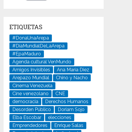
ETIQUETAS
#DonaUnaArepa
#DíaMundialDeLaArepa
#EpaMaduro
Agenda cultural VenMundo
Amigos Invisibles
Ana María Diez
Arepazo Mundial
Chino y Nacho
Cinema Venezuela
Cine venezolano
CNE
democracia
Derechos Humanos
Desorden Público
Doriam Sojo
Elba Escobar
elecciones
Emprendedores
Enrique Salas