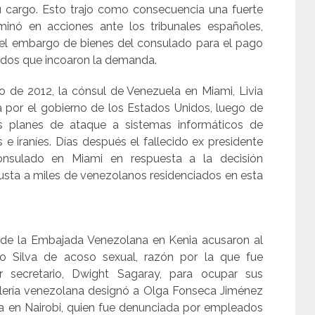
su cargo. Esto trajo como consecuencia una fuerte
minó en acciones ante los tribunales españoles,
 el embargo de bienes del consulado para el pago
ados que incoaron la demanda.
de 2012, la cónsul de Venezuela en Miami, Livia
 por el gobierno de los Estados Unidos, luego de
os planes de ataque a sistemas informáticos de
 iraníes. Días después el fallecido ex presidente
nsulado en Miami en respuesta a la decisión
usta a miles de venezolanos residenciados en esta
de la Embajada Venezolana en Kenia acusaron al
lo Silva de acoso sexual, razón por la que fue
er secretario, Dwight Sagaray, para ocupar sus
cillería venezolana designó a Olga Fonseca Jiménez
 en Nairobi, quien fue denunciada por empleados