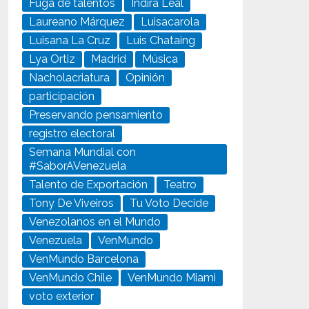
Fuga de talentos
Indira Leal
Laureano Márquez
Luisacarola
Luisana La Cruz
Luis Chataing
Lya Ortiz
Madrid
Música
Nacholacriatura
Opinión
participación
Preservando pensamiento
registro electoral
Semana Mundial con
#SaborAVenezuela
Talento de Exportación
Teatro
Tony De Viveiros
Tu Voto Decide
Venezolanos en el Mundo
Venezuela
VenMundo
VenMundo Barcelona
VenMundo Chile
VenMundo Miami
voto exterior