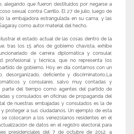
o, alegando que fueron destituidos por negarse a
coso sexual contra Carrillo. El 27 de julio, luego de
reció la embajadora estrangulada en su cama, y las
Sagaray como autor material del hecho.
ilustrar el estado actual de las cosas dentro de la
que, tras los 15 años de gobierno chavista, exhibe
ncionariado de carrera diplomática y consular,
d profesional y técnica, que no representa los
el partido de gobierno. Hoy en día contamos con un
o, desorganizado, deficiente y discriminatorio.La
lomáticos y consulares, salvo muy contadas y
r parte del tiempo como agentes del partido de
jadas y consulados en oficinas de propaganda del
tal de nuestras embajadas y consulados es la de
n y proteger a sus ciudadanos. Un ejemplo de esta
 se colocaron a los venezolanos residentes en el
actualización de datos en el registro electoral para
ones presidenciales del 7 de octubre de 2012, a