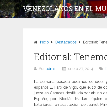
Saltar
VENEZOLANOS EN EL M
al
contenido
Inicio
Destacados
Editorial: Te
Editorial: Tenem
Por
admin
enero 27, 2014
La semana pasada pudimos conocer, gr
español El Faro de Vigo, que el 10 de 
jueza en Caracas destituida por abuso d
España, por Nicolás Maduro (quien 
Exteriores), en sustitución de Jeanet M