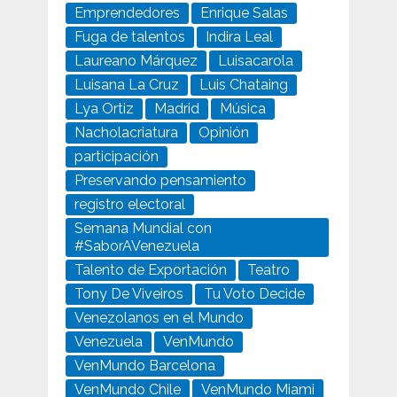
Emprendedores
Enrique Salas
Fuga de talentos
Indira Leal
Laureano Márquez
Luisacarola
Luisana La Cruz
Luis Chataing
Lya Ortiz
Madrid
Música
Nacholacriatura
Opinión
participación
Preservando pensamiento
registro electoral
Semana Mundial con
#SaborAVenezuela
Talento de Exportación
Teatro
Tony De Viveiros
Tu Voto Decide
Venezolanos en el Mundo
Venezuela
VenMundo
VenMundo Barcelona
VenMundo Chile
VenMundo Miami