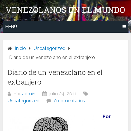
Saltar
VENEZOLANOS EN EL MUNDO
al
contenido
MENÚ
Inicio
Uncategorized
Diario de un venezolano en el extranjero
Diario de un venezolano en el
extranjero
Por
admin
julio 24, 2011
Uncategorized
0 comentarios
Por