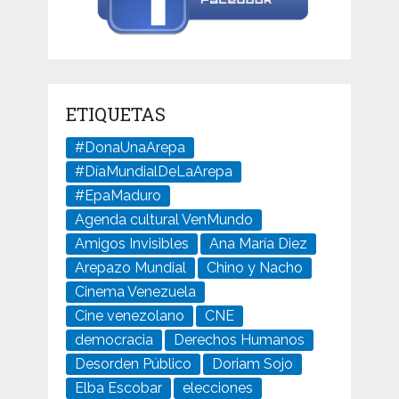
ETIQUETAS
#DonaUnaArepa
#DíaMundialDeLaArepa
#EpaMaduro
Agenda cultural VenMundo
Amigos Invisibles
Ana María Diez
Arepazo Mundial
Chino y Nacho
Cinema Venezuela
Cine venezolano
CNE
democracia
Derechos Humanos
Desorden Público
Doriam Sojo
Elba Escobar
elecciones