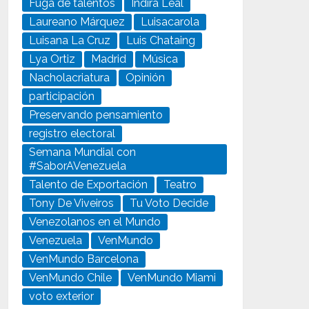
Fuga de talentos
Indira Leal
Laureano Márquez
Luisacarola
Luisana La Cruz
Luis Chataing
Lya Ortiz
Madrid
Música
Nacholacriatura
Opinión
participación
Preservando pensamiento
registro electoral
Semana Mundial con
#SaborAVenezuela
Talento de Exportación
Teatro
Tony De Viveiros
Tu Voto Decide
Venezolanos en el Mundo
Venezuela
VenMundo
VenMundo Barcelona
VenMundo Chile
VenMundo Miami
voto exterior