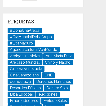
ETIQUETAS
#DonaUnaArepa
#DíaMundialDeLaArepa
#EpaMaduro
Agenda cultural VenMundo
Amigos Invisibles
Ana María Diez
Arepazo Mundial
Chino y Nacho
Cinema Venezuela
Cine venezolano
CNE
democracia
Derechos Humanos
Desorden Público
Doriam Sojo
Elba Escobar
elecciones
Emprendedores
Enrique Salas