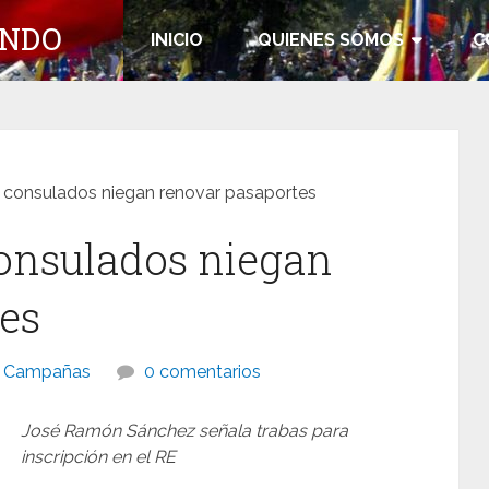
UNDO
INICIO
QUIENES SOMOS
C
 consulados niegan renovar pasaportes
onsulados niegan
es
Campañas
0 comentarios
José Ramón Sánchez señala trabas para
inscripción en el RE