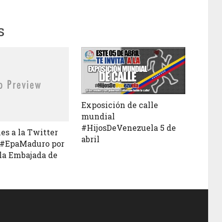
s
Exposición de calle
mundial
#HijosDeVenezuela 5 de
es a la Twitter
abril
 #EpaMaduro por
 la Embajada de