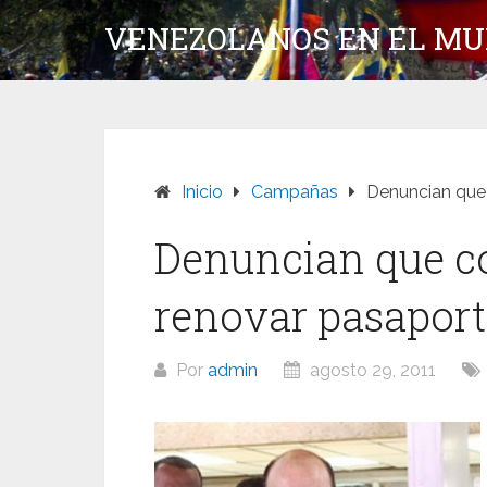
Saltar
VENEZOLANOS EN EL M
al
contenido
Inicio
Campañas
Denuncian que
Denuncian que c
renovar pasaport
Por
admin
agosto 29, 2011