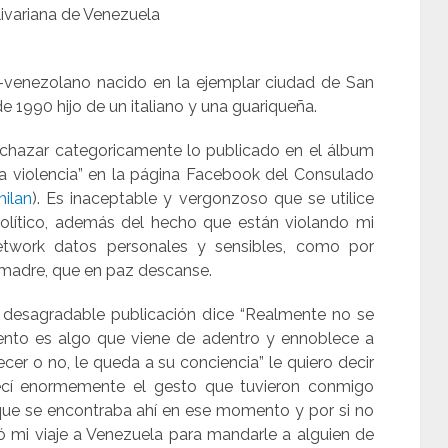
ivariana de Venezuela
-venezolano nacido en la ejemplar ciudad de San
de 1990 hijo de un italiano y una guariqueña.
rechazar categoricamente lo publicado en el álbum
a violencia” en la página Facebook del Consulado
ilan
). Es inaceptable y vergonzoso que se utilice
político, además del hecho que están violando mi
etwork datos personales y sensibles, como por
 madre, que en paz descanse.
 desagradable publicación dice “Realmente no se
ento es algo que viene de adentro y ennoblece a
decer o no, le queda a su conciencia” le quiero decir
decí enormemente el gesto que tuvieron conmigo
 que se encontraba ahí en ese momento y por si no
ó mi viaje a Venezuela para mandarle a alguien de