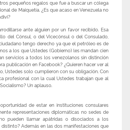
y otros pequeños regalos que fue a buscar un cólega
acional de Maiquetía. ¿Es que acaso en Venezuela no
adivi?
odillarse ante alguien por un favor recibido. Esa
llo del Cónsul, o del Vicecónsul o del Consulado,
ciudadano tengo derecho ya que el petróleo es de
nos a los que Ustedes (Gobierno) les mandan cien
stan servicios a todos los venezolanos sin distinción
bra publicación en Facebook? ¿Quieren hacer ver al
, Ustedes solo cumplieron con su obligación. Con
a profesional con la cual Ustedes trabajan que al
el Socialismo? Un aplauso.
 oportunidad de estar en instituciones consulares
mente representaciones diplomáticas no sedes de
mo pueden llamar apátridas o disociados a los
 distinto? Además en las dos manifestaciones que