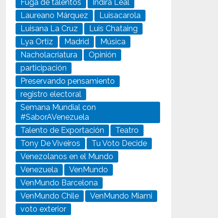
Fuga de talentos
Indira Leal
Laureano Márquez
Luisacarola
Luisana La Cruz
Luis Chataing
Lya Ortiz
Madrid
Música
Nacholacriatura
Opinión
participación
Preservando pensamiento
registro electoral
Semana Mundial con
#SaborAVenezuela
Talento de Exportación
Teatro
Tony De Viveiros
Tu Voto Decide
Venezolanos en el Mundo
Venezuela
VenMundo
VenMundo Barcelona
VenMundo Chile
VenMundo Miami
voto exterior