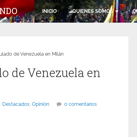
UNDO
INICIO
QUIENES SOMOS
C
ulado de Venezuela en Milán
do de Venezuela en
Destacados
,
Opinión
0 comentarios