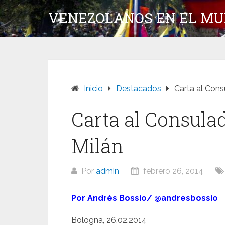
Saltar
VENEZOLANOS EN EL M
al
contenido
Inicio
Destacados
Carta al Cons
Carta al Consula
Milán
Por
admin
febrero 26, 2014
Por Andrés Bossio/ @andresbossio
Bologna, 26.02.2014