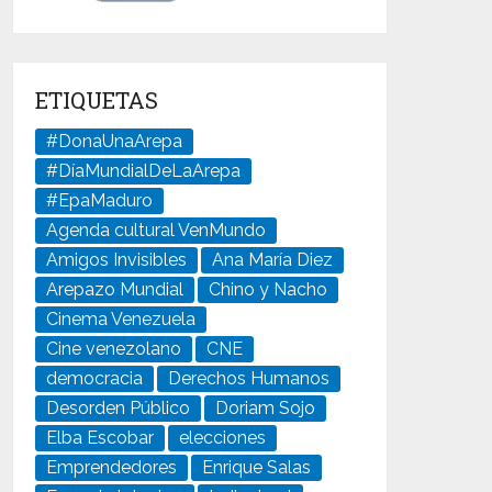
ETIQUETAS
#DonaUnaArepa
#DíaMundialDeLaArepa
#EpaMaduro
Agenda cultural VenMundo
Amigos Invisibles
Ana María Diez
Arepazo Mundial
Chino y Nacho
Cinema Venezuela
Cine venezolano
CNE
democracia
Derechos Humanos
Desorden Público
Doriam Sojo
Elba Escobar
elecciones
Emprendedores
Enrique Salas