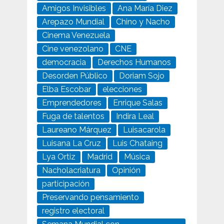
Amigos Invisibles
Ana María Diez
Arepazo Mundial
Chino y Nacho
Cinema Venezuela
Cine venezolano
CNE
democracia
Derechos Humanos
Desorden Público
Doriam Sojo
Elba Escobar
elecciones
Emprendedores
Enrique Salas
Fuga de talentos
Indira Leal
Laureano Márquez
Luisacarola
Luisana La Cruz
Luis Chataing
Lya Ortiz
Madrid
Música
Nacholacriatura
Opinión
participación
Preservando pensamiento
registro electoral