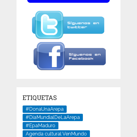
ETIQUETAS
#DonaUnaArepa
#DíaMundialDeLaArepa
#EpaMaduro
Agenda cultural VenMundo