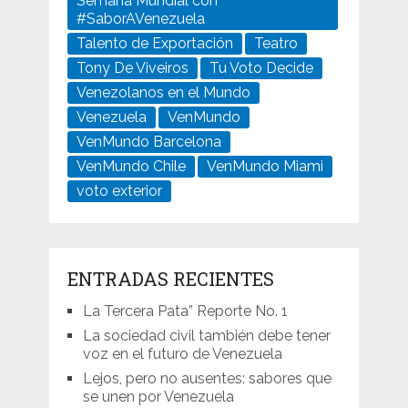
Semana Mundial con
#SaborAVenezuela
Talento de Exportación
Teatro
Tony De Viveiros
Tu Voto Decide
Venezolanos en el Mundo
Venezuela
VenMundo
VenMundo Barcelona
VenMundo Chile
VenMundo Miami
voto exterior
ENTRADAS RECIENTES
La Tercera Pata” Reporte No. 1
La sociedad civil también debe tener
voz en el futuro de Venezuela
Lejos, pero no ausentes: sabores que
se unen por Venezuela