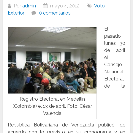
Por
admin
mayo 4, 2012
Voto
Exterior
0 comentarios
El
pasado
lunes 30
de abril
el
Consejo
Nacional
Electoral
de la
Registro Electoral en Medellin
(Colombia) el 13 de abril. Foto: César
Valencia
República Bolivariana de Venezuela publicó, de
acuerdo con lo previsto en su cronograma y en