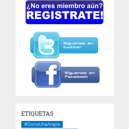
ETIQUETAS
#DonaUnaArepa