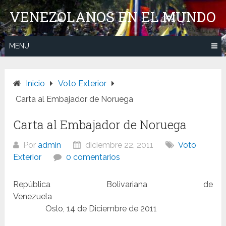
Saltar
VENEZOLANOS EN EL MUNDO
al
contenido
MENÚ
Inicio
Voto Exterior
Carta al Embajador de Noruega
Carta al Embajador de Noruega
Por
admin
diciembre 22, 2011
Voto
Exterior
0 comentarios
República Bolivariana de
Venezuela
Oslo, 14 de Diciembre de 2011