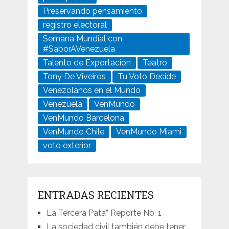
Preservando pensamiento
registro electoral
Semana Mundial con
#SaborAVenezuela
Talento de Exportación
Teatro
Tony De Viveiros
Tu Voto Decide
Venezolanos en el Mundo
Venezuela
VenMundo
VenMundo Barcelona
VenMundo Chile
VenMundo Miami
voto exterior
ENTRADAS RECIENTES
La Tercera Pata” Reporte No. 1
La sociedad civil también debe tener