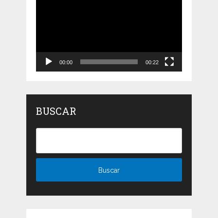
de
vídeo
00:00
00:22
BUSCAR