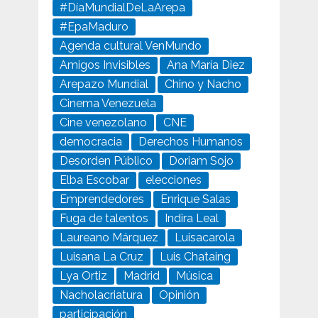
#DíaMundialDeLaArepa
#EpaMaduro
Agenda cultural VenMundo
Amigos Invisibles
Ana María Diez
Arepazo Mundial
Chino y Nacho
Cinema Venezuela
Cine venezolano
CNE
democracia
Derechos Humanos
Desorden Público
Doriam Sojo
Elba Escobar
elecciones
Emprendedores
Enrique Salas
Fuga de talentos
Indira Leal
Laureano Márquez
Luisacarola
Luisana La Cruz
Luis Chataing
Lya Ortiz
Madrid
Música
Nacholacriatura
Opinión
participación