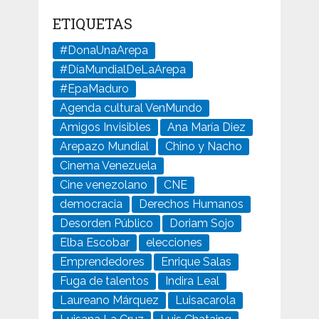
ETIQUETAS
#DonaUnaArepa
#DíaMundialDeLaArepa
#EpaMaduro
Agenda cultural VenMundo
Amigos Invisibles
Ana María Diez
Arepazo Mundial
Chino y Nacho
Cinema Venezuela
Cine venezolano
CNE
democracia
Derechos Humanos
Desorden Público
Doriam Sojo
Elba Escobar
elecciones
Emprendedores
Enrique Salas
Fuga de talentos
Indira Leal
Laureano Márquez
Luisacarola