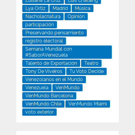
Luisana La Cruz
Luis Chataing
Lya Ortiz
Madrid
Música
Nacholacriatura
Opinión
participación
Preservando pensamiento
registro electoral
Semana Mundial con
#SaborAVenezuela
Talento de Exportación
Teatro
Tony De Viveiros
Tu Voto Decide
Venezolanos en el Mundo
Venezuela
VenMundo
VenMundo Barcelona
VenMundo Chile
VenMundo Miami
voto exterior