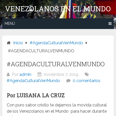
Saltar
VENEZOLANOS EN EL MUNDO
al
contenido
MENÚ
Inicio
#AgendaCulturalVenMundo
#AGENDACULTURALVENMUNDO
#AGENDACULTURALVENMUNDO
Por
admin
noviembre 7, 2019
#AgendaCulturalVenMundo
0 comentarios
Por LUISANA LA CRUZ
Con puro sabor criollo te dejamos la movida cultural
de los Venezolanos en el Mundo para hacer durante