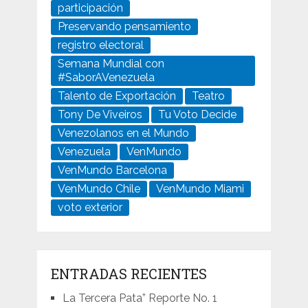
participación
Preservando pensamiento
registro electoral
Semana Mundial con
#SaborAVenezuela
Talento de Exportación
Teatro
Tony De Viveiros
Tu Voto Decide
Venezolanos en el Mundo
Venezuela
VenMundo
VenMundo Barcelona
VenMundo Chile
VenMundo Miami
voto exterior
ENTRADAS RECIENTES
La Tercera Pata” Reporte No. 1