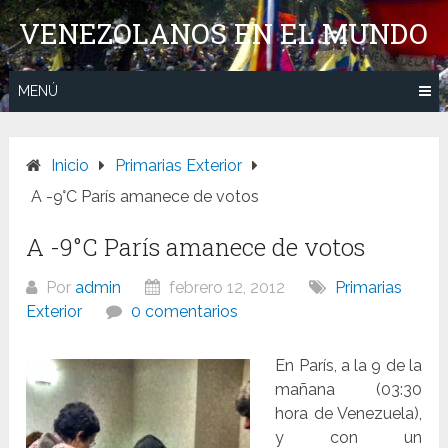
Saltar
VENEZOLANOS EN EL MUNDO
al
contenido
MENÚ
Inicio
Primarias Exterior
A -9°C París amanece de votos
A -9°C París amanece de votos
Por
admin
febrero 12, 2012
Primarias
Exterior
0 comentarios
En París, a la 9 de la
mañana (03:30
hora de Venezuela),
y con un