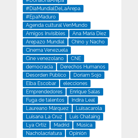
#DonaUnaArepa
#DíaMundialDeLaArepa
#EpaMaduro
Agenda cultural VenMundo
Amigos Invisibles
Ana María Diez
Arepazo Mundial
Chino y Nacho
Cinema Venezuela
Cine venezolano
CNE
democracia
Derechos Humanos
Desorden Público
Doriam Sojo
Elba Escobar
elecciones
Emprendedores
Enrique Salas
Fuga de talentos
Indira Leal
Laureano Márquez
Luisacarola
Luisana La Cruz
Luis Chataing
Lya Ortiz
Madrid
Música
Nacholacriatura
Opinión